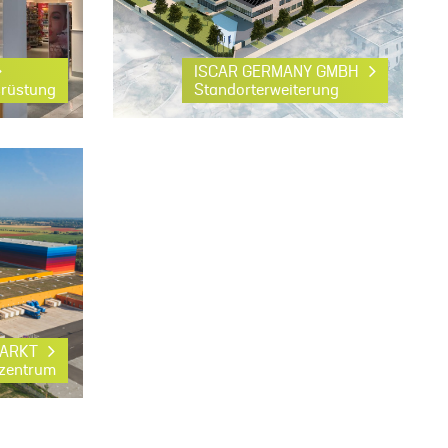
ISCAR GERMANY GMBH
srüstung
Standorterweiterung
MARKT
kzentrum