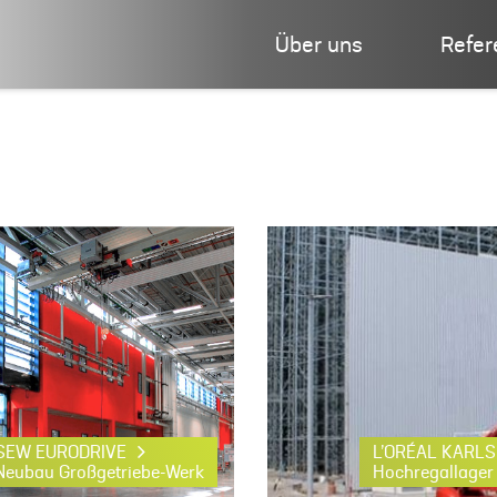
Über uns
Refer
SEW EURODRIVE
L’ORÉAL KARL
Neubau Großgetriebe-Werk
Hochregallager