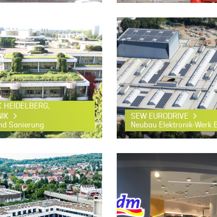
K HEIDELBERG,
NIK
SEW EURODRIVE
d Sanierung
Neubau Elektronik-Werk 