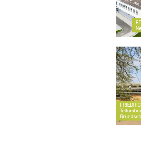
F
N
FRIEDRI
Teilumbau
Grundsch