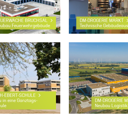
EUERWACHE BRUCHSAL
DM-DROGERIE MARKT
eubau Feuerwehrgebäude
Technische Gebäudeau
CH-EBERT-SCHULE
 in eine Ganztags-
DM-DROGERIE 
ule
Neubau Logisti